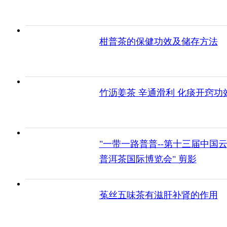
柑普茶的保健功效及储存方法
竹沥姜茶 辛通滑利 化痰开窍功
"一带一路普普--第十三届中国
普洱茶国际博览会" 剪影
菟丝五味茶有滋肝补肾的作用