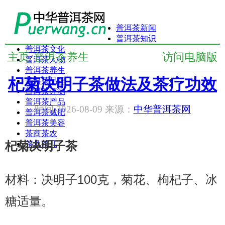
普洱茶新闻
普洱茶知识
普洱茶文化
主页
普洱茶养生
访问电脑版
/
普洱茶人物
普洱茶养生
杞菊决明子茶做法及茶疗功效
普洱茶品牌
普洱茶评测
普洱茶产品
时间:2026-08-09 来源：
中华普洱茶网
普洱茶减肥
普洱茶美容
茶商茶农
杞菊决明子茶
茶具茶几
材料：决明子100克，菊花、枸杞子、冰
糖适量。