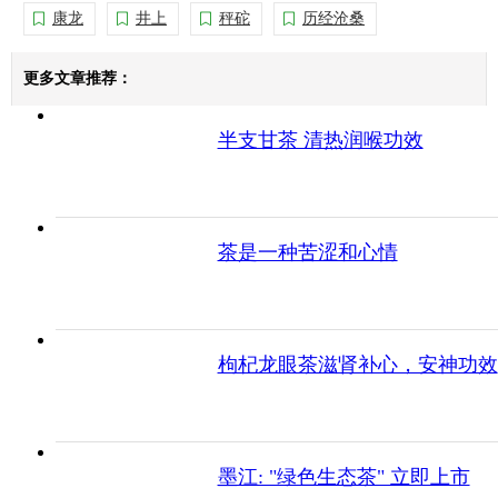
康龙
井上
秤砣
历经沧桑
更多文章推荐：
半支甘茶 清热润喉功效
茶是一种苦涩和心情
枸杞龙眼茶滋肾补心，安神功效
墨江: "绿色生态茶" 立即上市