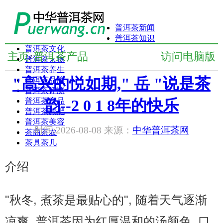
普洱茶新闻
普洱茶知识
普洱茶文化
主页
普洱茶产品
访问电脑版
/
普洱茶人物
普洱茶养生
"高兴的悦如期," 岳 "说是茶
普洱茶品牌
普洱茶评测
普洱茶产品
韵--2 0 1 8年的快乐
普洱茶减肥
普洱茶美容
时间:2026-08-08 来源：
中华普洱茶网
茶商茶农
茶具茶几
介绍
"秋冬, 煮茶是最贴心的", 随着天气逐渐
凉爽, 普洱茶因为红厚温和的汤颜色, 口