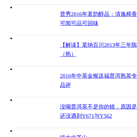
普秀2016年茗韵醇品：清逸樟
可闻可品可回味
【解读】茗纳百川2013年三年陈
（熟）
2016年中茶金猴送福普洱熟茶
品评
没喝普洱茶不是你的错，原因是
还没遇到Y671与Y562