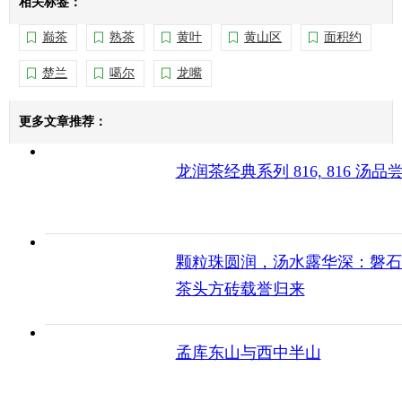
相关标签：
巅茶
熟茶
黄叶
黄山区
面积约
楚兰
噶尔
龙嘴
更多文章推荐：
龙润茶经典系列 816, 816 汤品
颗粒珠圆润，汤水露华深：磐石
茶头方砖载誉归来
孟库东山与西中半山